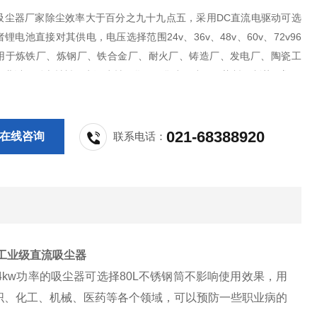
吸尘器厂家除尘效率大于百分之九十九点五，采用DC直流电驱动可选
锂电池直接对其供电，电压选择范围24v、36v、48v、60v、72v96
用于炼铁厂、炼钢厂、铁合金厂、耐火厂、铸造厂、发电厂、陶瓷工
工业以及耐火材料、水泥建材、化工、焦炭、炭黑、染料、制药、塑胶
021-68388920
在线咨询
联系电话：
工业级直流吸尘器
 4kw功率的吸尘器可选择80L不锈钢筒不影响使用效果，用
织、化工、机械、医药等各个领域，可以预防一些职业病的