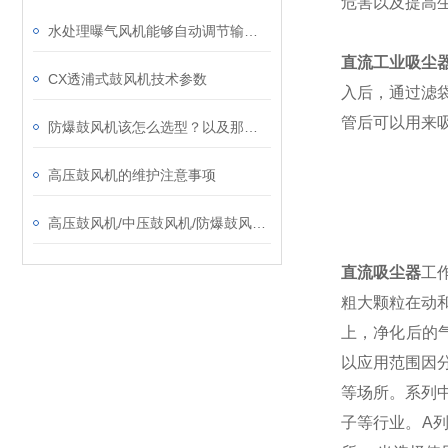
危害以及提高
水处理曝气风机能够自动调节输出压力和风量
直流工业吸尘
CX透浦式鼓风机技术参数
入后，通过滤
管后可以用来
防爆鼓风机该怎么选型？以及那些工矿场合需要防爆风机！
高压鼓风机的维护注意事项
高压鼓风机/中压鼓风机/防爆鼓风机/透浦式鼓风机价格选型参考
直流吸尘器
工
粗大颗粒在动
上，净化后的
以应用范围因
等场所。系列
子等行业。A