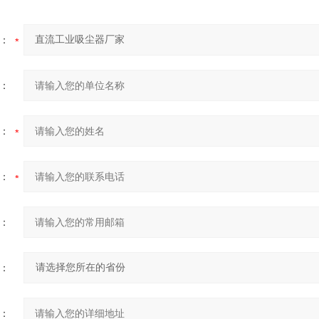
：
：
：
：
：
：
：