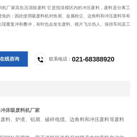
料机厂家​高负压清除废料 它是指清模区内的冲压废料，废料是分离工
避免的：因此使用吸废料机对铁屑、金属粉尘、边角料和冲压废料等有
出现重复冲和叠冲，有时也会发生废料、模片飞出伤人、保持车间及工
洁净度等等。
021-68388920
在线咨询
联系电话：
=冲床吸废料机厂家
业废料、炉渣、铝屑、破碎电缆、边角料和冲压废料等废料