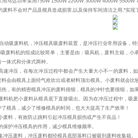
采用马达功率采用750W 1500W 2200W 3000W 4000W 
的废料不会对产品及模具造成损害,以及保持车间清洁之用,*实
自动吸废料机，冲压模具吸废料装置，是冲压行业常用设备，特
吸废料机的组成比较简单，主要是由：吸风机，废料主箱，小承
有一体式和分体式两种。
高速冲压，在每次冲压过程中都会产生大量大小不一的废料，如
废料会由模具上面经气抢吹出或者材料顶出模具。小废料就会比
损伤，有的精密模具冲压的废料很细，模具的冲针也要很细，如
废料机把小废料从模具底下直接吸出。因为在冲压过程中，吸废
护了模具，减少了维修模具的时间，也大大提高了生产效率！
小废料，有效防止跳料引起冲压模具损伤或产生不良品！
的保护冲压模具的作用，减少模具维修频率。
集冲压废料，冲压废料都经模具底部落料口被吸到废料收集箱