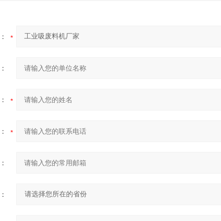
：
：
：
：
：
：