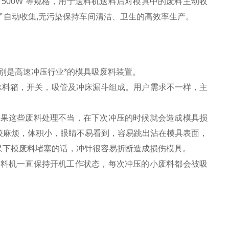
5500W 7500W 等规格，用于送料机送料后对模具中的废料主动收
现了自动收集,无污染保持车间清洁、卫生的高效率生产。
别是高速冲压行业*的模具吸废料装置。
料箱，开关，吸管及冲床漏斗组成。用户需求不一样，主
果这些废料处理不当，在下次冲压的时候就会造成模具损
较麻烦，体积小，眼睛不易看到，容易跳出沾在模具表面，
果下模废料堵塞的话，冲针很容易折断造成损伤模具。
料机一直保持开机工作状态，每次冲压的小废料都会被吸
。