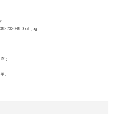
程序；
。
手里。