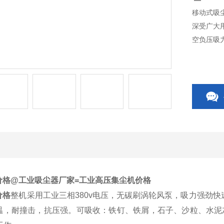
移动式吸
深受广大
空负压吸
价格
@工业吸尘器厂家=工业高压集尘机价格
价格
整机采用工业三相380v电压，无碳刷涡轮风泵，吸力强劲快
温，耐撞击，抗压强。可吸收：铁钉、铁屑，石子、沙粒、水泥