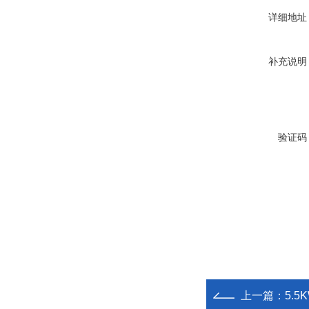
详细地址
补充说明
验证码
上一篇：
5.