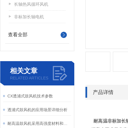
长轴热风循环风机
非标加长轴电机
查看全部
相关文章
RELATED ARTICLES
产品详情
CX透浦式鼓风机技术参数
透浦式鼓风机的应用场景详细分析
耐高温非标加长
耐高温鼓风机采用高强度材料和良好的冷却技术