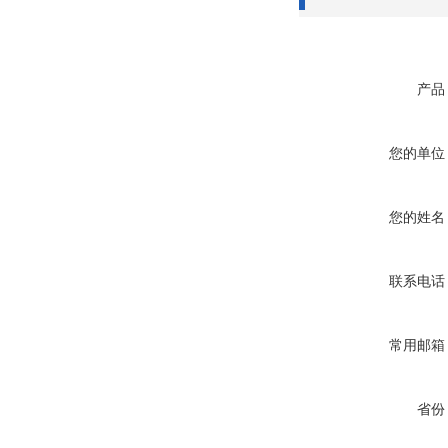
产品
您的单位
您的姓名
联系电话
常用邮箱
省份