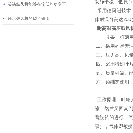
安静平稳，低噪节
漩涡鼓风机能够在较低的功率下产生高压气流
采用德国进技术，
环形鼓风机的型号提供
体耐温可高达200
耐高温高压鼓风
一、具备一机两用
二、采用的是无
三、压力高、风量
四、采用特殊叶片
五、质量可靠、能
六、免维护使用
工作原理：叶轮
缩，然后又回复到
着旋转的进行，
窄），气体即被挤