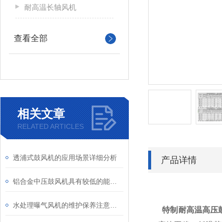
耐高温长轴风机
查看全部
相关文章
RELATED ARTICLES
透浦式鼓风机的应用场景详细分析
产品详情
铝合金中压鼓风机具有较低的能耗，实现高效节能
水处理曝气风机的维护保养注意事项
特制耐高温高压