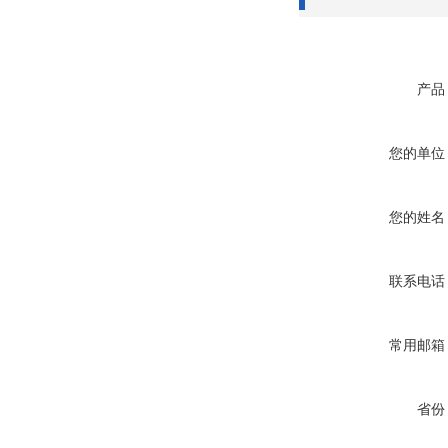
产品
您的单位
您的姓名
联系电话
常用邮箱
省份