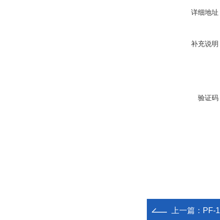
详细地址
补充说明
验证码
上一篇：
PF