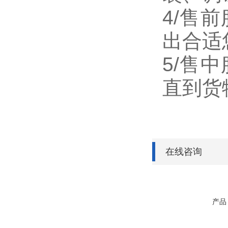
4/售
出合适
5/售
直到货
在线咨询
产品