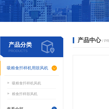
产品中心
/ P
产品分类
PRODUCTS
吸粮食扦样机用鼓风机
吸粮食扦样机风机
粮食扦样鼓风机