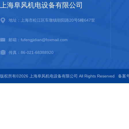
上海阜风机电设备有限公司
地址：上海市松江区车墩镇朝阳路20号5幢647室
邮箱：fufengjidian@foxmail.com
传真：86-021-68388920
版权所有©2026 上海阜风机电设备有限公司 All Rights Reserved
备案号