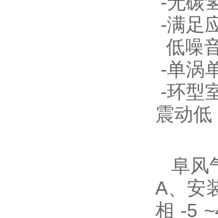
-无碳
-满足
低噪音
-单涡
-环型
震动低
阜风
A、安
相 -5