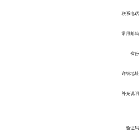
联系电话
常用邮箱
省份
详细地址
补充说明
验证码