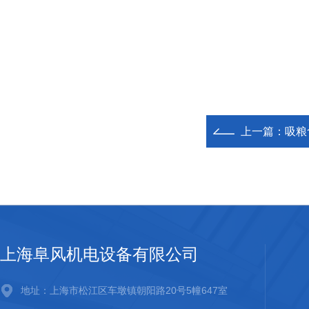
上一篇：
吸粮
上海阜风机电设备有限公司
地址：上海市松江区车墩镇朝阳路20号5幢647室