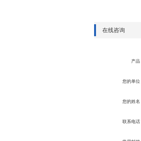
在线咨询
产品
您的单位
您的姓名
联系电话