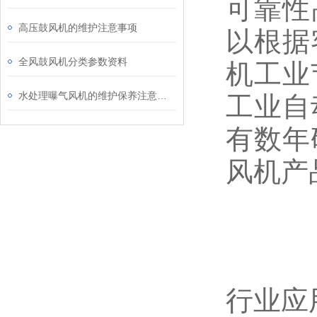
可靠性
高压鼓风机的维护注意事项
以根据
全风鼓风机分类参数资料
机工业
水处理曝气风机的维护保养注意事项
工业自
有数年
风机产
行业应