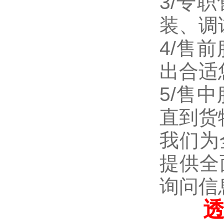
3/专
装、调
4/售
出合适
5/售
直到货
我们为
提供全
询问信
透