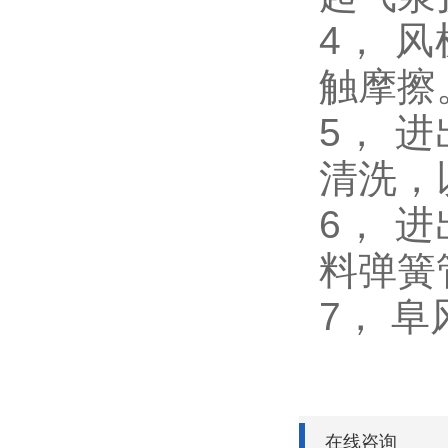
4， 
触摩擦
5， 
清洗，
6， 
料弹簧
7， 
在线咨询