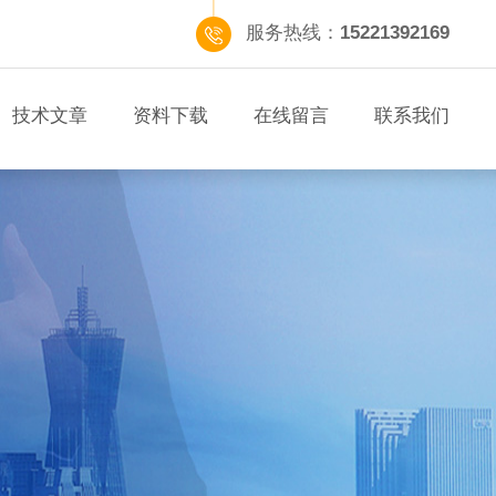
服务热线：
15221392169
技术文章
资料下载
在线留言
联系我们