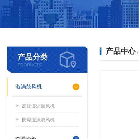
产品中心
产品分类
PRODUCTS
漩涡鼓风机
高压漩涡鼓风机
防爆漩涡鼓风机