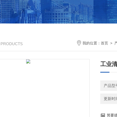
我的位置：
首页
>
/ PRODUCTS
工业
产品型
更新时间：
简要