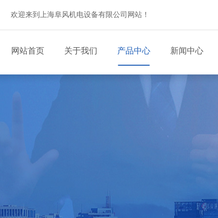
欢迎来到上海阜风机电设备有限公司网站！
网站首页
关于我们
产品中心
新闻中心