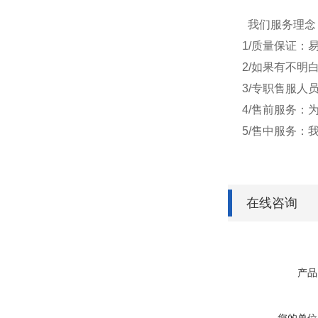
我们服务理念
1/质量保证：
2/如果有不
3/专职售服
4/售前服务
5/售中服务
在线咨询
产品