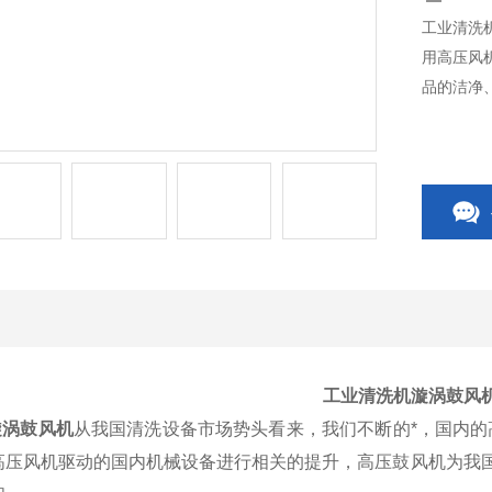
工业清洗
用高压风
品的洁净
工业清洗机漩涡鼓风
漩涡鼓风机
从我国清洗设备市场势头看来，我们不断的*，国内的
高压风机驱动的国内机械设备进行相关的提升，高压鼓风机为我