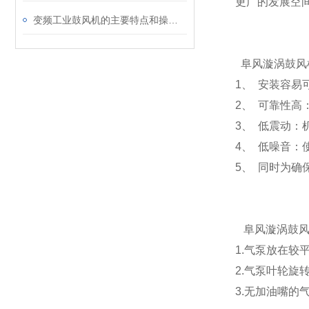
更广的发展空
变频工业鼓风机的主要特点和操作流程
阜风漩涡鼓风
1、 安装容
2、 可靠性
3、 低震动
4、 低噪音
5、 同时为
阜风漩涡鼓风
1.气泵放在
2.气泵叶轮旋
3.无加油嘴