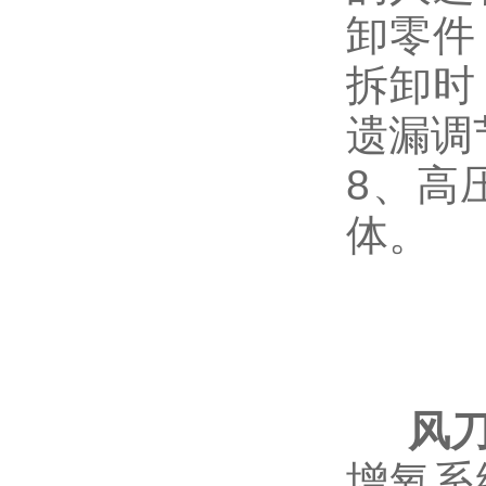
卸零件
拆卸时
遗漏调
8、高
体。
风
增氧系