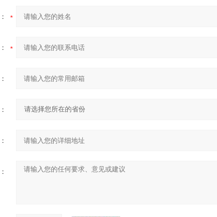
：
：
：
：
：
：