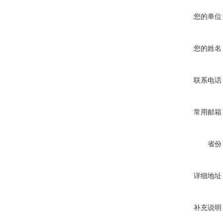
您的单位
您的姓名
联系电话
常用邮箱
省份
详细地址
补充说明