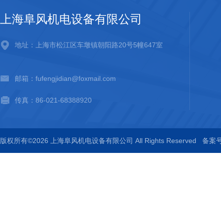
上海阜风机电设备有限公司
地址：上海市松江区车墩镇朝阳路20号5幢647室
邮箱：fufengjidian@foxmail.com
传真：86-021-68388920
版权所有©2026 上海阜风机电设备有限公司 All Rights Reserved
备案号