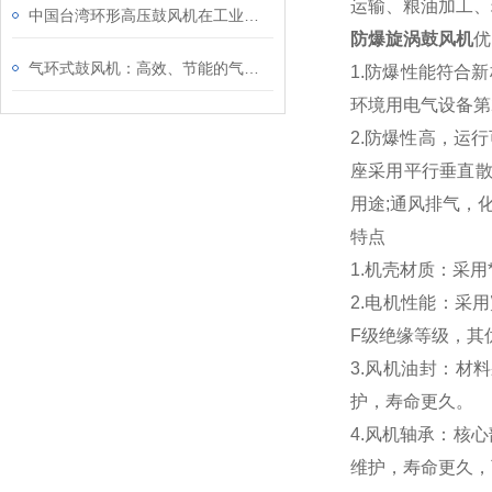
运输、粮油加工、
中国台湾环形高压鼓风机在工业设备环境应用体现
防爆旋涡鼓风机
优
气环式鼓风机：高效、节能的气体输送设备
1.防爆性能符合新
环境用电气设备第2
2.防爆性高，运
座采用平行垂直散
用途;通风排气，
特点
1.机壳材质：采
2.电机性能：采用宽
F级绝缘等级，其
3.风机油封：材
护，寿命更久。
4.风机轴承：核
维护，寿命更久，