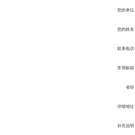
您的单位
您的姓名
联系电话
常用邮箱
省份
详细地址
补充说明