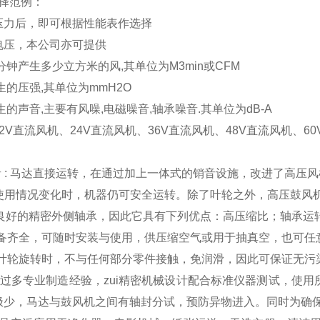
择范例：
压力后，即可根据性能表作选择
电压，本公司亦可提供
分钟产生多少立方米的风,其单位为M3min或CFM
生的压强,其单位为mmH2O
生的声音,主要有风噪,电磁噪音,轴承噪音.其单位为dB-A
2V直流风机、24V直流风机、36V直流风机、48V直流风机、60
 无噪音 : 马达直接运转，在通过加上一体式的销音设施，改进了高压
高当使用情况变化时，机器仍可安全运转。除了叶轮之外，高压鼓
散热良好的精密外侧轴承，因此它具有下列优点：高压缩比；轴承
 配备齐全，可随时安装与使用，供压缩空气或用于抽真空，也可
染 叶轮旋转时，不与任何部分零件接触，免润滑，因此可保证无污
品质 经过多专业制造经验，zui精密机械设计配合标准仪器测试，使用所
极少，马达与鼓风机之间有轴封分试，预防异物进入。同时为确