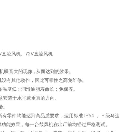
V直流风机、72V直流风机
风机噪音大的现像 , 从而达到的效果。
风机没有其他动作，因此可靠性之高免维修。
运转温度低；润滑油脂寿命长；免保养。
任意安装于水平或垂直的方向。
染。
有零件均能达到高品质要求，运用标准 IP54 ， F 级马达
保功能效果，每一台鼓风机在出厂前均经过严格测试。