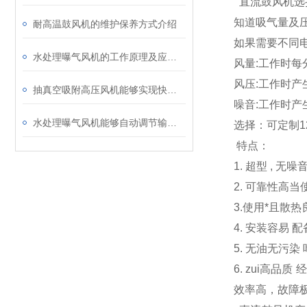
直流鼓风机选
知道吸气量及
耐高温鼓风机的维护保养方式介绍
如果需要不同
水处理曝气风机的工作原理及应用领域
风量:工作时每
风压:工作时产
抽真空吸附高压风机能够实现快速、高效的抽真空效果
噪音:工作时产
水处理曝气风机能够自动调节输出压力和风量
选择：可定制1
特点：
1. 超型 ,
2. 可靠性
3.使用*且
4. 安装容易
5. 无油无污
6. zui高
效率高，故障