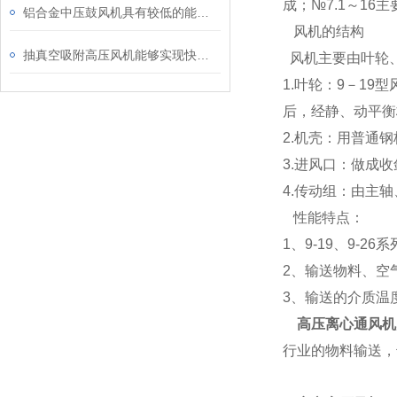
成；№7.1～1
铝合金中压鼓风机具有较低的能耗，实现高效节能
风机的结构
抽真空吸附高压风机能够实现快速、高效的抽真空效果
风机主要由叶轮
1.叶轮：9－19
后，经静、动平
2.机壳：用普通
3.进风口：做成
4.传动组：由主
性能特点：
1、9-19、9-
2、输送物料、空
3、输送的介质温度
高压离心通风机
行业的物料输送，