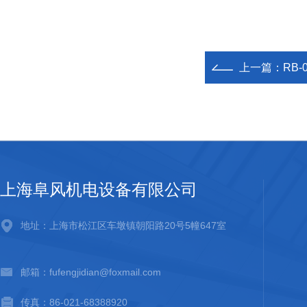
上一篇：
RB
上海阜风机电设备有限公司
地址：上海市松江区车墩镇朝阳路20号5幢647室
邮箱：fufengjidian@foxmail.com
传真：86-021-68388920