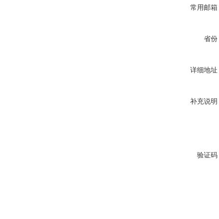
常用邮箱
省份
详细地址
补充说明
验证码