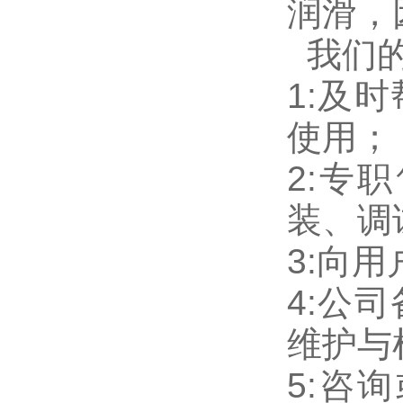
润滑，
我们
1:及
使用；
2:专
装、调
3:向
4:公
维护与
5:咨