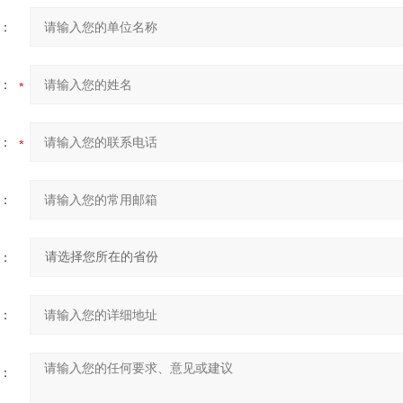
：
：
：
：
：
：
：