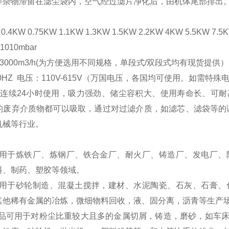
等杂物滞留在滤尘袋内，空气经过滤片净化后，由机体尾部排出
.4KW 0.75KW 1.1KW 1.3KW 1.5KW 2.2KW 4KW 5.5KW 7.
1010mbar
h-3000m3/h(为方便选用不同规格，单段式/双段式均有现货提供）
/60HZ 电压：110V-615V（万国电压，各国均可使用。如需特
连续24小时使用，吸力强劲、储尘容积大、使用寿命长、可
的废弃介质物都可以吸取，通过对过滤介质，如滤芯、滤袋等的调
机械等行业。
可用于炼铁厂、炼钢厂、铁合金厂、耐火厂、铸造厂、发电厂、
料、制药、塑胶等领域。
可用于砂轮制造、混凝土搅拌，建材、水泥陶瓷、石灰、石膏、
其他稀有金属的冶炼，微细物料回收，液、固分离，沥青等生产
产品可用于对粉尘比重较大且多的金属切屑，铸造，磨砂，如车